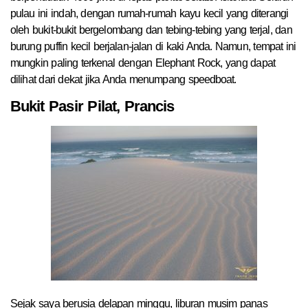
pulau ini indah, dengan rumah-rumah kayu kecil yang diterangi
oleh bukit-bukit bergelombang dan tebing-tebing yang terjal, dan
burung puffin kecil berjalan-jalan di kaki Anda. Namun, tempat ini
mungkin paling terkenal dengan Elephant Rock, yang dapat
dilihat dari dekat jika Anda menumpang speedboat.
Bukit Pasir Pilat, Prancis
Sejak saya berusia delapan minggu, liburan musim panas