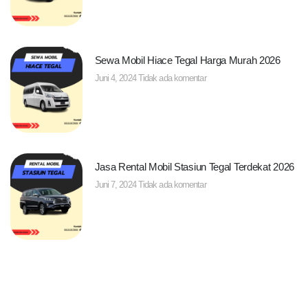
Sewa Mobil Hiace Tegal Harga Murah 2026
Juni 4, 2024
Tidak ada komentar
Jasa Rental Mobil Stasiun Tegal Terdekat 2026
Juni 7, 2024
Tidak ada komentar