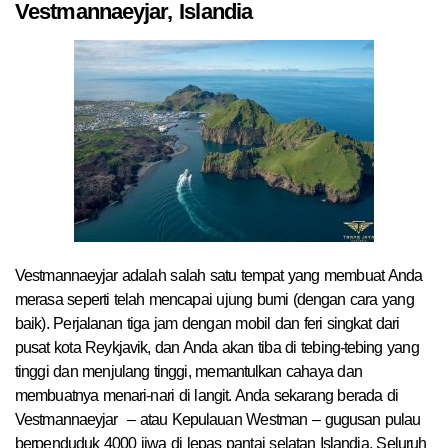
Vestmannaeyjar, Islandia
Vestmannaeyjar adalah salah satu tempat yang membuat Anda
merasa seperti telah mencapai ujung bumi (dengan cara yang
baik). Perjalanan tiga jam dengan mobil dan feri singkat dari
pusat kota Reykjavik, dan Anda akan tiba di tebing-tebing yang
tinggi dan menjulang tinggi, memantulkan cahaya dan
membuatnya menari-nari di langit. Anda sekarang berada di
Vestmannaeyjar – atau Kepulauan Westman – gugusan pulau
berpenduduk 4000 jiwa di lepas pantai selatan Islandia. Seluruh