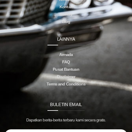
Kontak
Gallery
Blog
LAINNYA
Armada
FAQ
Pusat Bantuan
Disclaimer
Terms and Conditions
BULETIN EMAIL
Dapatkan berita-berita terbaru kami secara gratis.