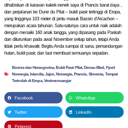
dihabiskan di karavan kakek-nenek saya di Prancis barat daya ,
dan perjalanan ke Dune du Pilat – bukit pasir tertinggi di Eropa,
yang tingginya 103 meter di pintu masuk Bassin d’Arcachon –
merupakan acara tahunan. Satu-satunya cara untuk naik adalah
dengan menaiki 160 anak tangga, yang dipasang pada Paskah
dan diturunkan pada awal November setiap tahun, tetapi Anda
tidak perlu khawatir. Begitu Anda sampai di sana, pemandangan
hutan, bukit pasir, dan laut membuat semuanya sepadan.
Bosnia dan Herzegovina
,
Bukit Pasir Pilat
,
Danau Bled
,
Fjord
Norwegia
,
Islandia
,
Jajce
,
Norwegia
,
Prancis
,
Slovenia
,
Tempat
Terindah di Eropa
,
Vestmannaeyjar
Facebook
WhatsApp
Twitter
LinkedIn
Pinterest