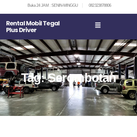
Buka 24 JAM : SENIN-MINGGU
082323878806
Rental Mobil Tegal
Plus Driver
Tag: Serombotan