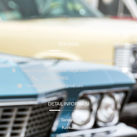
TENTANG
Kami sedia layanan khusus saja, yaitu rental mobil Tegal plus driver.
Desa Panggung Kepanjen - Tegal Timur
082323878806
rentalmobiltegalsupir@gmail.com
DETAIL INFORMASI
Tentang
Kontak
Gallery