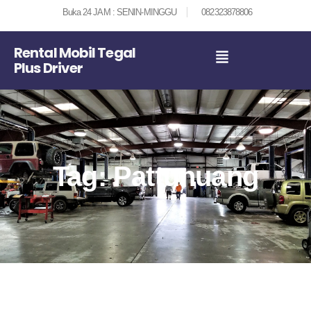
Buka 24 JAM : SENIN-MINGGU
082323878806
Rental Mobil Tegal
Plus Driver
Tag: Pattunuang