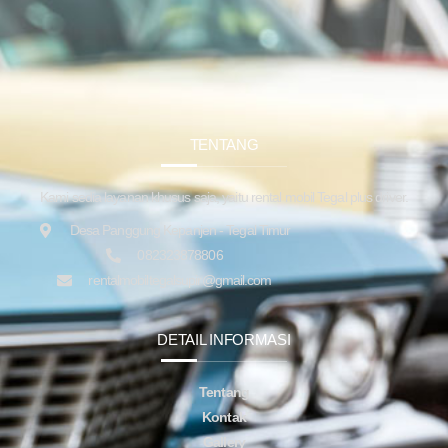
TENTANG
Kami sedia layanan khusus saja, yaitu rental mobil Tegal plus driver.
Desa Panggung Kepanjen - Tegal Timur
082323878806
rentalmobiltegalsupir@gmail.com
DETAIL INFORMASI
Tentang
Kontak
Gallery