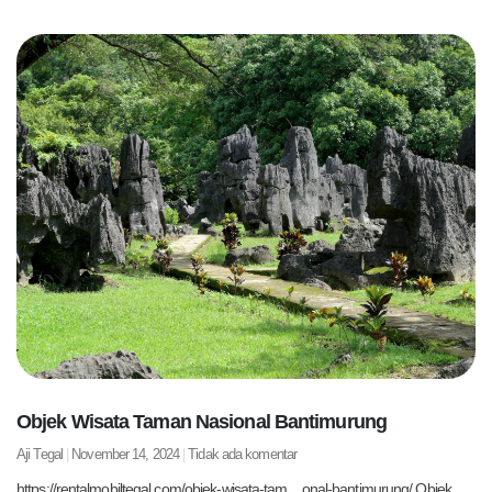
Objek Wisata Taman Nasional Bantimurung
Aji Tegal
November 14, 2024
Tidak ada komentar
https://rentalmobiltegal.com/objek-wisata-tam…onal-bantimurung/ Objek