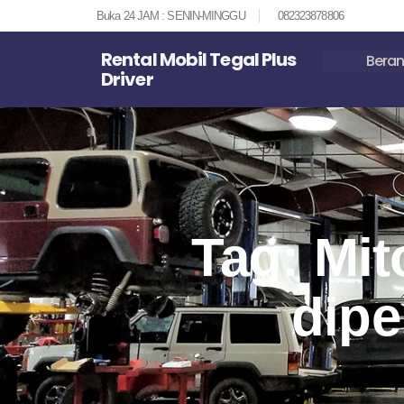
Buka 24 JAM : SENIN-MINGGU
082323878806
Rental Mobil Tegal Plus
Bera
Driver
Tag: Mi
dipe