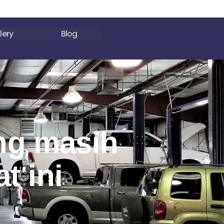
lery
Blog
ng masih
t ini