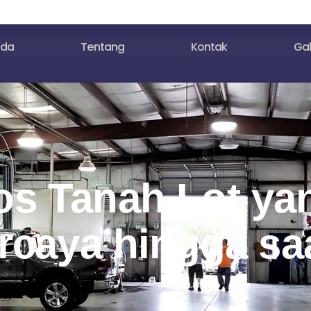
nda
Tentang
Kontak
Gal
tos Tanah Lot ya
rcaya hingga saa