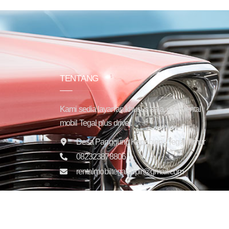
TENTANG
Kami sedia layanan khusus saja, yaitu rental
mobil Tegal plus driver.
Desa Panggung Kepanjen - Tegal Timur
082323878806
rentalmobiltegalsupir@gmail.com
Copyright © 2025 Trans Jaya Indonesia. All rights reser