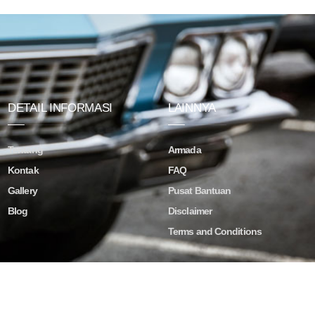
DETAIL INFORMASI
LAINNYA
Tentang
Armada
Kontak
FAQ
Gallery
Pusat Bantuan
Blog
Disclaimer
Terms and Conditions
ved.