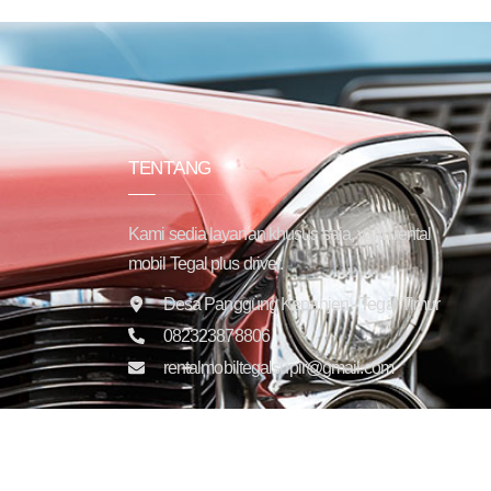
TENTANG
Kami sedia layanan khusus saja, yaitu rental
mobil Tegal plus driver.
Desa Panggung Kepanjen - Tegal Timur
082323878806
rentalmobiltegalsupir@gmail.com
Copyright © 2025 Trans Jaya Indonesia. All rights reser