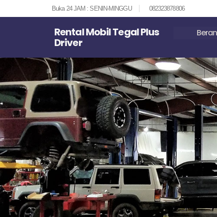
Buka 24 JAM : SENIN-MINGGU
082323878806
Rental Mobil Tegal Plus
Bera
Driver