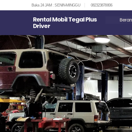
Buka 24 JAM : SENIN-MINGGU
082323878806
Rental Mobil Tegal Plus
Bera
Driver