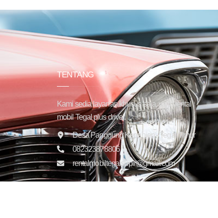
TENTANG
Kami sedia layanan khusus saja, yaitu rental
mobil Tegal plus driver.
Desa Panggung Kepanjen - Tegal Timur
082323878806
rentalmobiltegalsupir@gmail.com
Copyright © 2025 Trans Jaya Indonesia. All rights reser