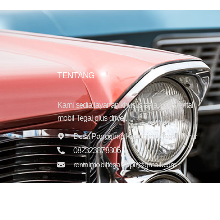
TENTANG
Kami sedia layanan khusus saja, yaitu rental
mobil Tegal plus driver.
Desa Panggung Kepanjen - Tegal Timur
082323878806
rentalmobiltegalsupir@gmail.com
Copyright © 2025 Trans Jaya Indonesia. All rights reser