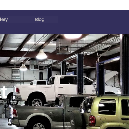
lery
Blog
t