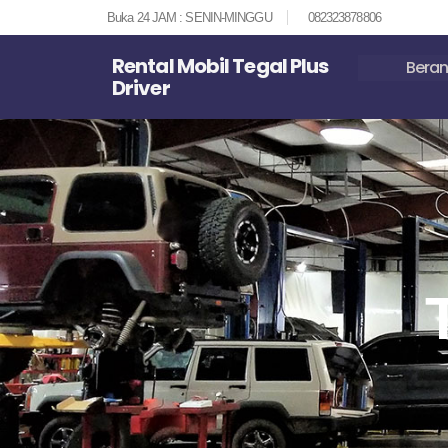
Buka 24 JAM : SENIN-MINGGU
082323878806
Rental Mobil Tegal Plus
Bera
Driver