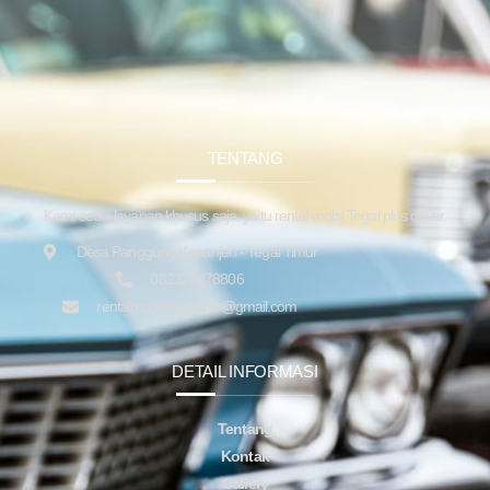
TENTANG
Kami sedia layanan khusus saja, yaitu rental mobil Tegal plus driver.
Desa Panggung Kepanjen - Tegal Timur
082323878806
rentalmobiltegalsupir@gmail.com
DETAIL INFORMASI
Tentang
Kontak
Gallery