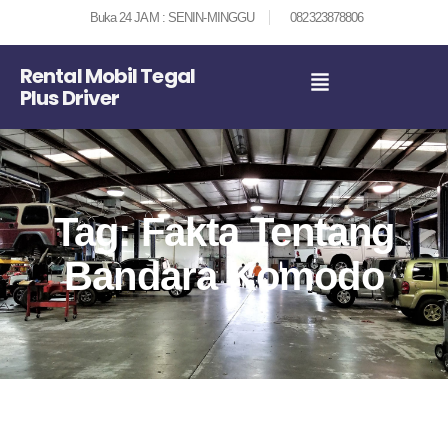
Buka 24 JAM : SENIN-MINGGU
082323878806
Rental Mobil Tegal
Plus Driver
Tag: Fakta Tentang
Bandara Komodo