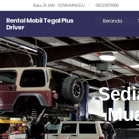
Buka 24 JAM : SENIN-MINGGU
082323878806
Rental Mobil Tegal Plus
Beranda
Driver
Sedi
Mua