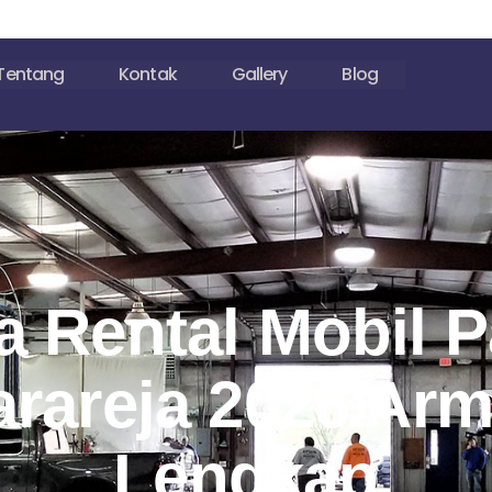
Tentang
Kontak
Gallery
Blog
a Rental Mobil P
rareja 2026 Ar
Lengkap