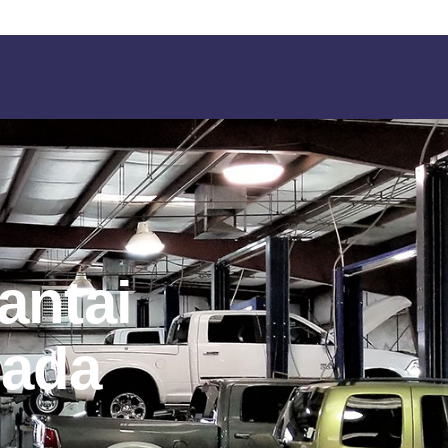
antai
mada