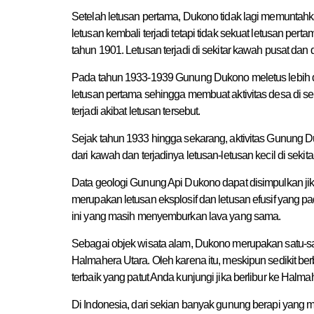
Setelah letusan pertama, Dukono tidak lagi memuntahk
letusan kembali terjadi tetapi tidak sekuat letusan perta
tahun 1901. Letusan terjadi di sekitar kawah pusat dan 
Pada tahun 1933-1939 Gunung Dukono meletus lebih d
letusan pertama sehingga membuat aktivitas desa di s
terjadi akibat letusan tersebut.
Sejak tahun 1933 hingga sekarang, aktivitas Gunung Du
dari kawah dan terjadinya letusan-letusan kecil di seki
Data geologi Gunung Api Dukono dapat disimpulkan ji
merupakan letusan eksplosif dan letusan efusif yang pa
ini yang masih menyemburkan lava yang sama.
Sebagai objek wisata alam, Dukono merupakan satu-satu
Halmahera Utara. Oleh karena itu, meskipun sedikit be
terbaik yang patut Anda kunjungi jika berlibur ke Halma
Di Indonesia, dari sekian banyak gunung berapi yang 