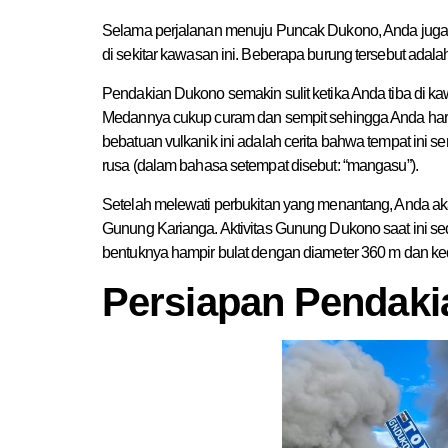
Selama perjalanan menuju Puncak Dukono, Anda jug
di sekitar kawasan ini. Beberapa burung tersebut adalah
Pendakian Dukono semakin sulit ketika Anda tiba di ka
Medannya cukup curam dan sempit sehingga Anda harus
bebatuan vulkanik ini adalah cerita bahwa tempat ini 
rusa (dalam bahasa setempat disebut: “mangasu”).
Setelah melewati perbukitan yang menantang, Anda a
Gunung Karianga. Aktivitas Gunung Dukono saat ini 
bentuknya hampir bulat dengan diameter 360 m dan k
Persiapan Pendaki