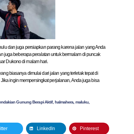
hulu dan juga persiapkan parang karena jalan yang Anda
kan juga beberapa peralatan untuk bermalam di puncak
ar Dukono di malam hari.
ng biasanya dimulai dari jalan yang terletak tepat di
ka ingin mempersingkat perjalanan, Anda juga bisa
.
dakian Gunung Berapi Aktif
,
halmahera
,
maluku
,
tter
LinkedIn
Pinterest