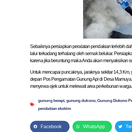
Sebaiknya persiapkan peralatan pendakian terlebih da
lalui terkadang terhalang oleh semak belukar. Persiap
karena jika beruntung maka Anda akan menyaksikan su
Untuk mencapai puncaknya, jaraknya sekitar 14,3 Km, ya
depan Pos Pengamatan Gunung Api di Desa Mamuya. Ji
menyewa ojek untuk melewati area perkebunan warga
gunung berapi
,
gunung dukono
,
Gunung Dukono Pen
pendakian ekstrim
Facebook
WhatsApp
Twi