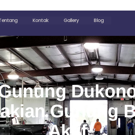
Tentang
Kontak
Gallery
Blog
Gunung Dukon
akian Gunung B
Aktif