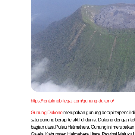
https://rentalmobiltegal.com/gunung-dukono/
Gunung Dukono
merupakan gunung berapi terpencil d
satu gunung berapi teraktif di dunia. Dukono dengan ket
bagian utara Pulau Halmahera. Gunung ini merupakan sa
Galela, Kabupaten Halmahera Utara, Provinsi Maluku 