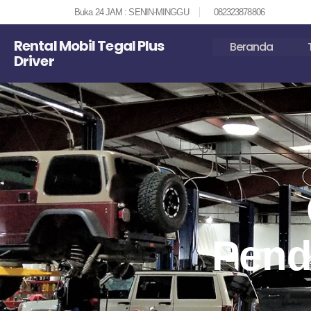
Buka 24 JAM : SENIN-MINGGU
082323878806
Rental Mobil Tegal Plus
Beranda
Driver
Pend