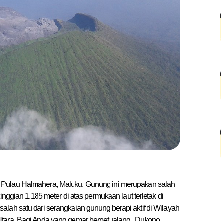
i Pulau Halmahera, Maluku. Gunung ini merupakan salah
inggian 1.185 meter di atas permukaan laut terletak di
lah satu dari serangkaian gunung berapi aktif di Wilayah
Utara. Bagi Anda yang gemar berpetualang , Dukono