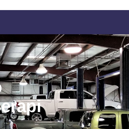
o
erapi