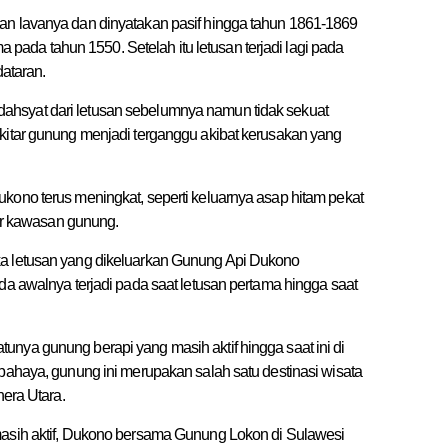
an lavanya dan dinyatakan pasif hingga tahun 1861-1869
ma pada tahun 1550. Setelah itu letusan terjadi lagi pada
dataran.
ahsyat dari letusan sebelumnya namun tidak sekuat
ekitar gunung menjadi terganggu akibat kerusakan yang
kono terus meningkat, seperti keluarnya asap hitam pekat
tar kawasan gunung.
ka letusan yang dikeluarkan Gunung Api Dukono
da awalnya terjadi pada saat letusan pertama hingga saat
nya gunung berapi yang masih aktif hingga saat ini di
rbahaya, gunung ini merupakan salah satu destinasi wisata
hera Utara.
masih aktif, Dukono bersama Gunung Lokon di Sulawesi