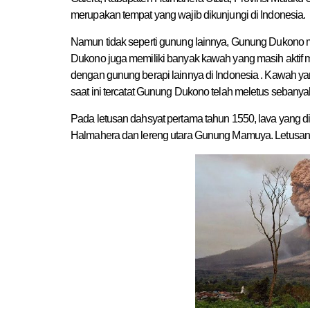
merupakan tempat yang wajib dikunjungi di Indonesia.
Namun tidak seperti gunung lainnya, Gunung Dukono m
Dukono juga memiliki banyak kawah yang masih aktif m
dengan gunung berapi lainnya di Indonesia . Kawah y
saat ini tercatat Gunung Dukono telah meletus sebanyak
Pada letusan dahsyat pertama tahun 1550, lava yang 
Halmahera dan lereng utara Gunung Mamuya. Letusan t