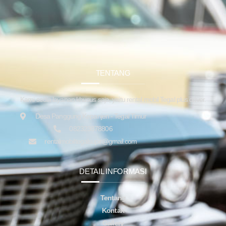
TENTANG
Kami sedia layanan khusus saja, yaitu rental mobil Tegal plus driver.
Desa Panggung Kepanjen - Tegal Timur
082323878806
rentalmobiltegalsupir@gmail.com
DETAIL INFORMASI
Tentang
Kontak
Gallery