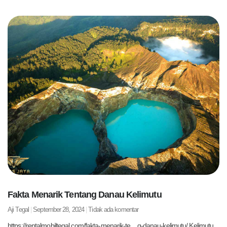
Fakta Menarik Tentang Danau Kelimutu
Aji Tegal
September 28, 2024
Tidak ada komentar
https://rentalmobiltegal.com/fakta-menarik-te…g-danau-kelimutu/ Kelimutu