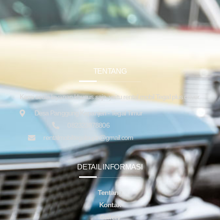
TENTANG
Kami sedia layanan khusus saja, yaitu rental mobil Tegal plus driver.
Desa Panggung Kepanjen - Tegal Timur
082323878806
rentalmobiltegalsupir@gmail.com
DETAIL INFORMASI
Tentang
Kontak
Gallery