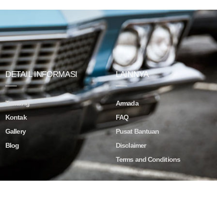
DETAIL INFORMASI
LAINNYA
Tentang
Armada
Kontak
FAQ
Gallery
Pusat Bantuan
Blog
Disclaimer
Terms and Conditions
ved.