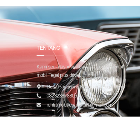
TENTANG
Kami sedia layanan khusus saja, yaitu rental
mobil Tegal plus driver.
Desa Panggung Kepanjen - Tegal Timur
082323878806
rentalmobiltegalsupir@gmail.com
Copyright © 2025 Trans Jaya Indonesia. All rights reser