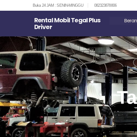
Buka 24 JAM : SENIN-MINGGU
082323878806
Rental Mobil Tegal Plus
Bera
Driver
Ta