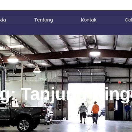
nda
Tentang
Kontak
Gal
g: Tanjung Ring