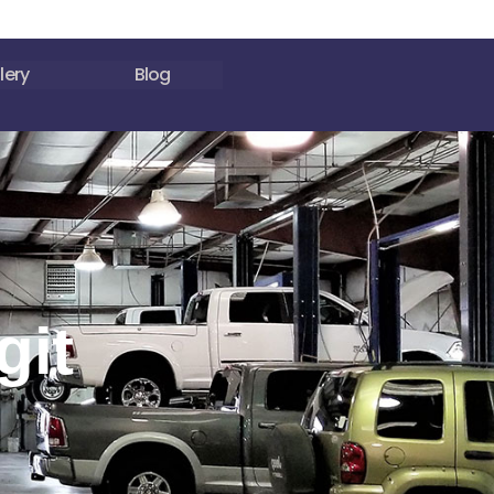
lery
Blog
git