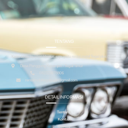
TENTANG
Kami sedia layanan khusus saja, yaitu rental mobil Tegal plus driver.
Desa Panggung Kepanjen - Tegal Timur
082323878806
rentalmobiltegalsupir@gmail.com
DETAIL INFORMASI
Tentang
Kontak
Gallery