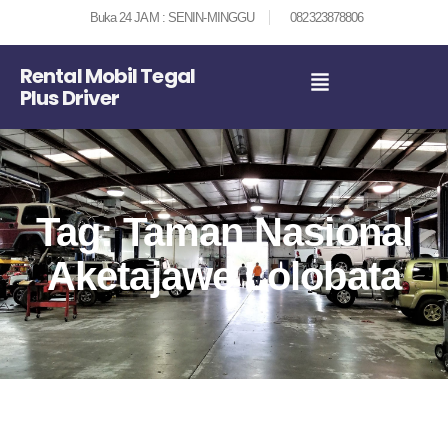
Buka 24 JAM : SENIN-MINGGU
082323878806
Rental Mobil Tegal
Plus Driver
Tag: Taman Nasional
Aketajawe Lolobata