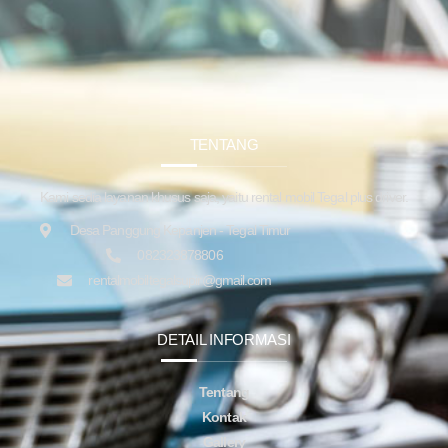
TENTANG
Kami sedia layanan khusus saja, yaitu rental mobil Tegal plus driver.
Desa Panggung Kepanjen - Tegal Timur
082323878806
rentalmobiltegalsupir@gmail.com
DETAIL INFORMASI
Tentang
Kontak
Gallery