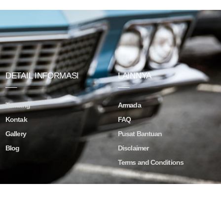
DETAIL INFORMASI
LAINNYA
Tentang
Armada
Kontak
FAQ
Gallery
Pusat Bantuan
Blog
Disclaimer
Terms and Conditions
ved.