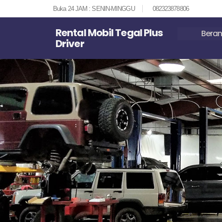
Buka 24 JAM : SENIN-MINGGU
082323878806
Rental Mobil Tegal Plus
Bera
Driver