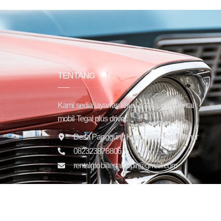
TENTANG
Kami sedia layanan khusus saja, yaitu rental
mobil Tegal plus driver.
Desa Panggung Kepanjen - Tegal Timur
082323878806
rentalmobiltegalsupir@gmail.com
Copyright © 2025 Trans Jaya Indonesia. All rights reser