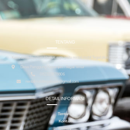
TENTANG
Kami sedia layanan khusus saja, yaitu rental mobil Tegal plus driver.
Desa Panggung Kepanjen - Tegal Timur
082323878806
rentalmobiltegalsupir@gmail.com
DETAIL INFORMASI
Tentang
Kontak
Gallery