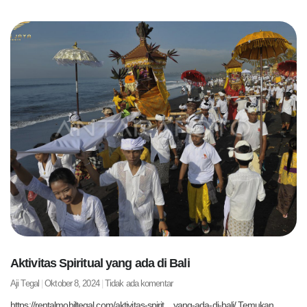
Aktivitas Spiritual yang ada di Bali
Aji Tegal
Oktober 8, 2024
Tidak ada komentar
https://rentalmobiltegal.com/aktivitas-spirit…yang-ada-di-bali/ Temukan