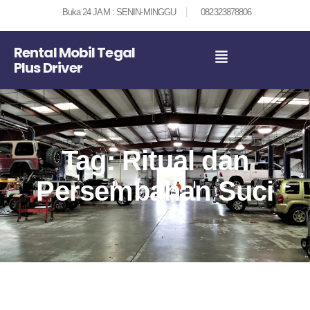
Buka 24 JAM : SENIN-MINGGU
082323878806
Rental Mobil Tegal
Plus Driver
Tag: Ritual dan
Persembahan Suci