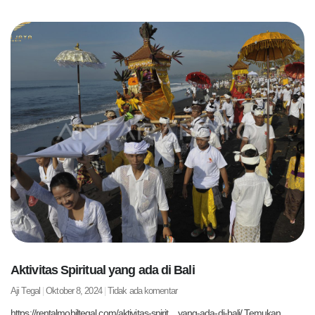
Aktivitas Spiritual yang ada di Bali
Aji Tegal
Oktober 8, 2024
Tidak ada komentar
https://rentalmobiltegal.com/aktivitas-spirit…yang-ada-di-bali/ Temukan