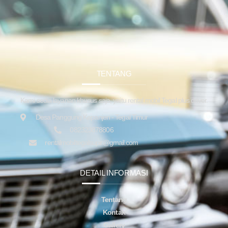
TENTANG
Kami sedia layanan khusus saja, yaitu rental mobil Tegal plus driver.
Desa Panggung Kepanjen - Tegal Timur
082323878806
rentalmobiltegalsupir@gmail.com
DETAIL INFORMASI
Tentang
Kontak
Gallery