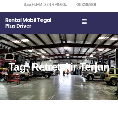
Buka 24 JAM : SENIN-MINGGU
082323878806
Rental Mobil Tegal
Plus Driver
Tag: Retret Air Terjun