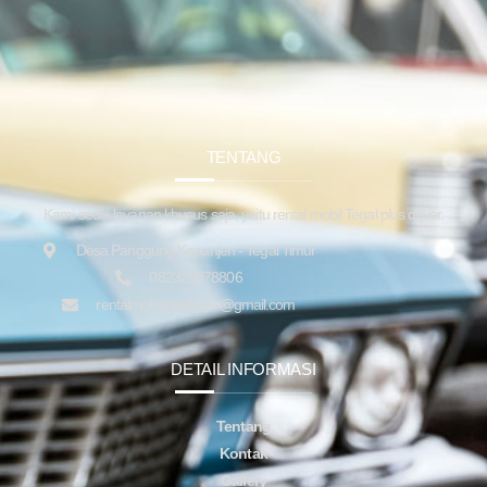
TENTANG
Kami sedia layanan khusus saja, yaitu rental mobil Tegal plus driver.
Desa Panggung Kepanjen - Tegal Timur
082323878806
rentalmobiltegalsupir@gmail.com
DETAIL INFORMASI
Tentang
Kontak
Gallery