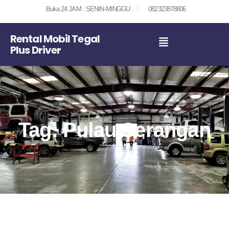
Buka 24 JAM : SENIN-MINGGU
082323878806
Rental Mobil Tegal
Plus Driver
Tag: Pulau Serangan