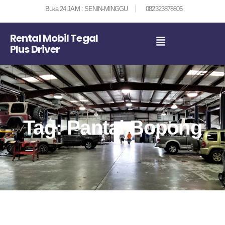
Buka 24 JAM : SENIN-MINGGU
082323878806
Rental Mobil Tegal
Plus Driver
Tag: Pantai Bopong