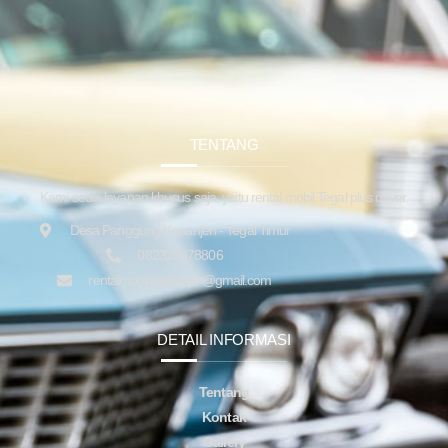
TENTANG
Kami sedia layanan khusus saja, yaitu rental mobil Tegal plus driver.
Desa Panggung Kepanjen - Tegal Timur
082323878806
rentalmobiltegalsupir@gmail.com
DETAIL INFORMASI
Tentang
Kontak
Gallery