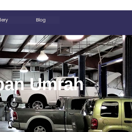
lery
Blog
pan Umrah