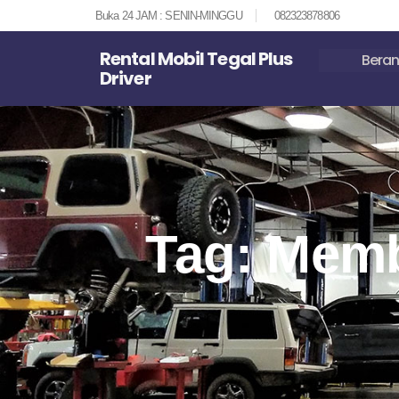
Buka 24 JAM : SENIN-MINGGU
082323878806
Rental Mobil Tegal Plus
Bera
Driver
Tag: Mem