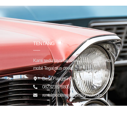
TENTANG
Kami sedia layanan khusus saja, yaitu rental
mobil Tegal plus driver.
Desa Panggung Kepanjen - Tegal Timur
082323878806
rentalmobiltegalsupir@gmail.com
Copyright © 2025 Trans Jaya Indonesia. All rights reser