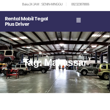
Buka 24 JAM : SENIN-MINGGU
082323878806
Rental Mobil Tegal
Plus Driver
Tag: Makassar