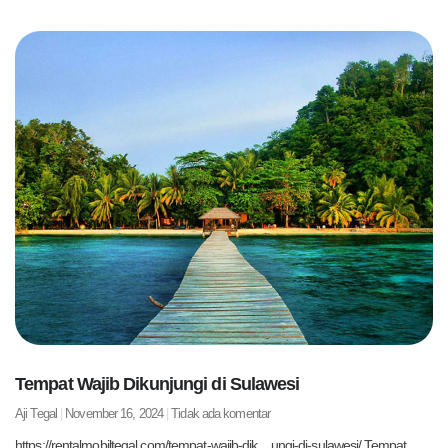
Tempat Wajib Dikunjungi di Sulawesi
Aji Tegal
November 16, 2024
Tidak ada komentar
https://rentalmobiltegal.com/tempat-wajib-dik…ungi-di-sulawesi/ Tempat