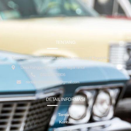
TENTANG
Kami sedia layanan khusus saja, yaitu rental mobil Tegal plus driver.
Desa Panggung Kepanjen - Tegal Timur
082323878806
rentalmobiltegalsupir@gmail.com
DETAIL INFORMASI
Tentang
Kontak
Gallery