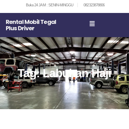
Buka 24 JAM : SENIN-MINGGU
082323878806
Rental Mobil Tegal
Plus Driver
Tag: Labuhan Haji