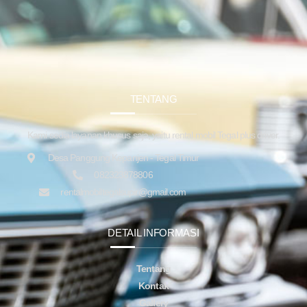
TENTANG
Kami sedia layanan khusus saja, yaitu rental mobil Tegal plus driver.
Desa Panggung Kepanjen - Tegal Timur
082323878806
rentalmobiltegalsupir@gmail.com
DETAIL INFORMASI
Tentang
Kontak
Gallery