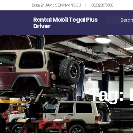
Buka 24 JAM : SENIN-MINGGU
082323878806
Rental Mobil Tegal Plus
Bera
Driver
Tag: