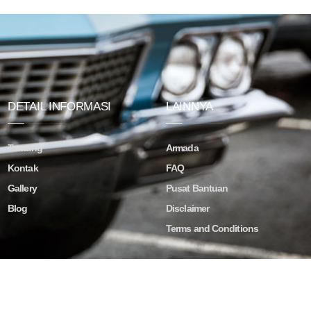
DETAIL INFORMASI
LAINNYA
Tentang
Armada
Kontak
FAQ
Gallery
Pusat Bantuan
Blog
Disclaimer
Terms and Conditions
ved.