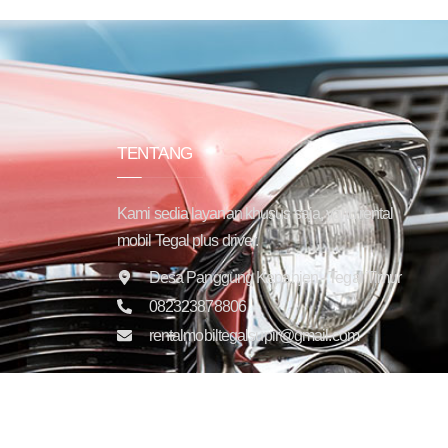
TENTANG
Kami sedia layanan khusus saja, yaitu rental
mobil Tegal plus driver.
Desa Panggung Kepanjen - Tegal Timur
082323878806
rentalmobiltegalsupir@gmail.com
Copyright © 2025 Trans Jaya Indonesia. All rights reser