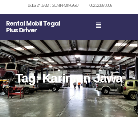
Buka 24 JAM : SENIN-MINGGU
082323878806
Rental Mobil Tegal
Plus Driver
Tag: Karimun Jawa