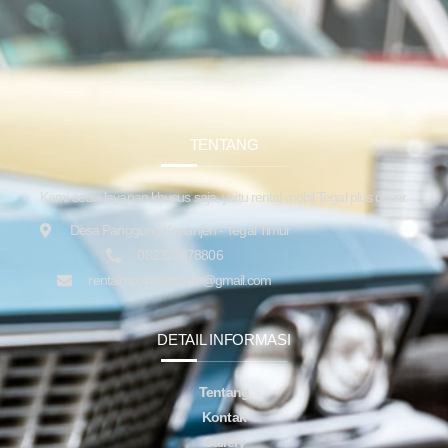
TENTANG
Kami sedia layanan khusus saja, yaitu rental mobil Tegal plus driver.
Desa Panggung Kepanjen - Tegal Timur
082323878806
rentalmobiltegalsupir@gmail.com
DETAIL INFORMASI
Tentang
Kontak
Gallery