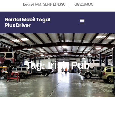
Buka 24 JAM : SENIN-MINGGU
082323878806
Rental Mobil Tegal
Plus Driver
Tag: Irish Pub