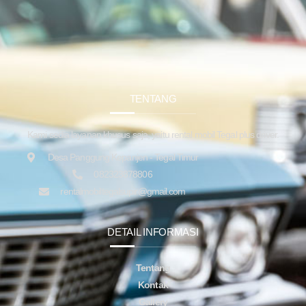
TENTANG
Kami sedia layanan khusus saja, yaitu rental mobil Tegal plus driver.
Desa Panggung Kepanjen - Tegal Timur
082323878806
rentalmobiltegalsupir@gmail.com
DETAIL INFORMASI
Tentang
Kontak
Gallery