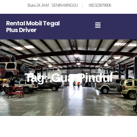
Buka 24 JAM : SENIN-MINGGU
082323878806
Rental Mobil Tegal
Plus Driver
Tag: Gua Pindul