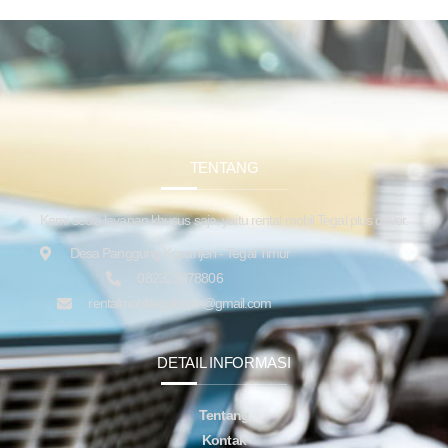
TENTANG
Kami sedia layanan khusus saja, yaitu rental mobil Tegal plus driver.
Desa Panggung Kepanjen - Tegal Timur
082323878806
rentalmobiltegalsupir@gmail.com
DETAIL INFORMASI
Tentang
Kontak