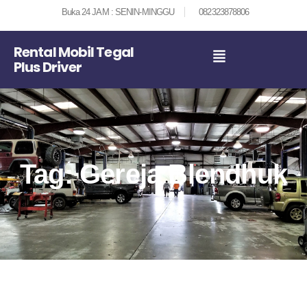
Buka 24 JAM : SENIN-MINGGU
082323878806
Rental Mobil Tegal
Plus Driver
Tag: Gereja Blendhuk