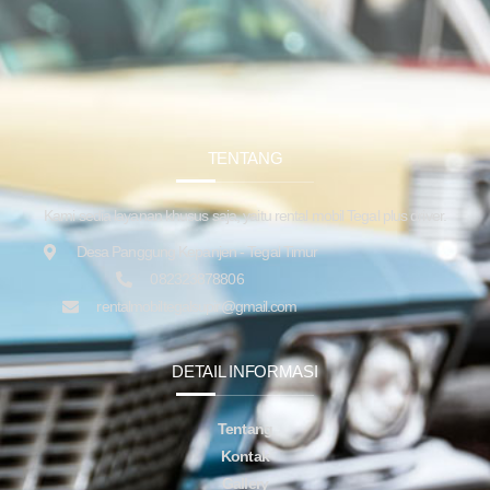
TENTANG
Kami sedia layanan khusus saja, yaitu rental mobil Tegal plus driver.
Desa Panggung Kepanjen - Tegal Timur
082323878806
rentalmobiltegalsupir@gmail.com
DETAIL INFORMASI
Tentang
Kontak
Gallery