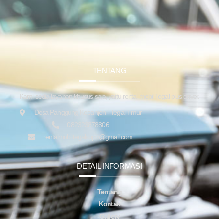
TENTANG
Kami sedia layanan khusus saja, yaitu rental mobil Tegal plus driver.
Desa Panggung Kepanjen - Tegal Timur
082323878806
rentalmobiltegalsupir@gmail.com
DETAIL INFORMASI
Tentang
Kontak
Gallery