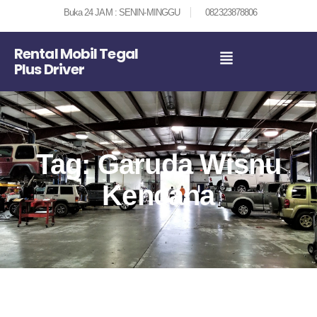
Buka 24 JAM : SENIN-MINGGU
082323878806
Rental Mobil Tegal
Plus Driver
Tag: Garuda Wisnu
Kencana