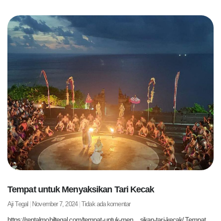
Tempat untuk Menyaksikan Tari Kecak
Aji Tegal
November 7, 2024
Tidak ada komentar
https://rentalmobiltegal.com/tempat-untuk-men…sikan-tari-kecak/ Tempat