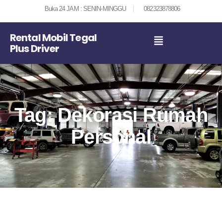
Buka 24 JAM : SENIN-MINGGU
082323878806
Rental Mobil Tegal
Plus Driver
Tag: Dekorasi Rumah
Personal