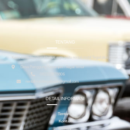
TENTANG
Kami sedia layanan khusus saja, yaitu rental mobil Tegal plus driver.
Desa Panggung Kepanjen - Tegal Timur
082323878806
rentalmobiltegalsupir@gmail.com
DETAIL INFORMASI
Tentang
Kontak
Gallery