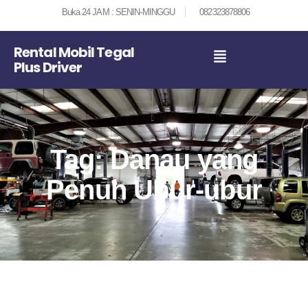
Buka 24 JAM : SENIN-MINGGU
082323878806
Rental Mobil Tegal
Plus Driver
Tag: Danau yang
Penuh Ubur-ubur