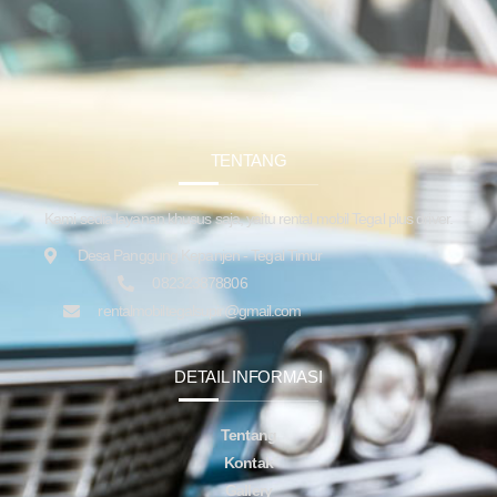
TENTANG
Kami sedia layanan khusus saja, yaitu rental mobil Tegal plus driver.
Desa Panggung Kepanjen - Tegal Timur
082323878806
rentalmobiltegalsupir@gmail.com
DETAIL INFORMASI
Tentang
Kontak
Gallery