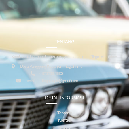
TENTANG
Kami sedia layanan khusus saja, yaitu rental mobil Tegal plus driver.
Desa Panggung Kepanjen - Tegal Timur
082323878806
rentalmobiltegalsupir@gmail.com
DETAIL INFORMASI
Tentang
Kontak
Gallery