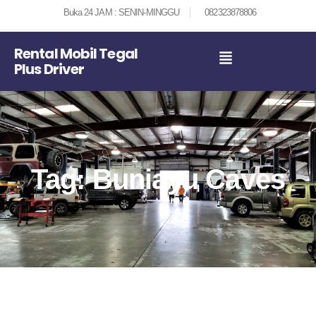
Buka 24 JAM : SENIN-MINGGU
082323878806
Rental Mobil Tegal
Plus Driver
Tag: Buniayu Caves