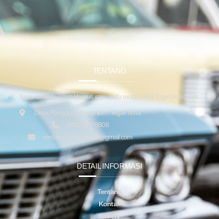
TENTANG
Kami sedia layanan khusus saja, yaitu rental mobil Tegal plus driver.
Desa Panggung Kepanjen - Tegal Timur
082323878806
rentalmobiltegalsupir@gmail.com
DETAIL INFORMASI
Tentang
Kontak
Gallery