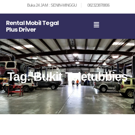
Buka 24 JAM : SENIN-MINGGU
082323878806
Rental Mobil Tegal
Plus Driver
Tag: Bukit Teletubbies