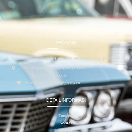
TENTANG
Kami sedia layanan khusus saja, yaitu rental mobil Tegal plus driver.
Desa Panggung Kepanjen - Tegal Timur
082323878806
rentalmobiltegalsupir@gmail.com
DETAIL INFORMASI
Tentang
Kontak
Gallery