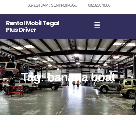
Buka 24 JAM : SENIN-MINGGU
082323878806
Rental Mobil Tegal
Plus Driver
Tag: banana boat