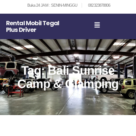
Buka 24 JAM : SENIN-MINGGU
082323878806
Rental Mobil Tegal
Plus Driver
Tag: Bali Sunrise
Camp & Glamping