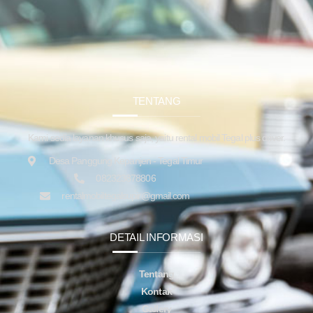
TENTANG
Kami sedia layanan khusus saja, yaitu rental mobil Tegal plus driver.
Desa Panggung Kepanjen - Tegal Timur
082323878806
rentalmobiltegalsupir@gmail.com
DETAIL INFORMASI
Tentang
Kontak
Gallery