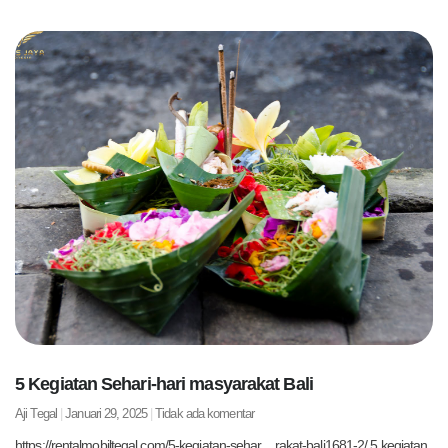
5 Kegiatan Sehari-hari masyarakat Bali
Aji Tegal
Januari 29, 2025
Tidak ada komentar
https://rentalmobiltegal.com/5-kegiatan-sehar…rakat-bali1681-2/ 5 kegiatan