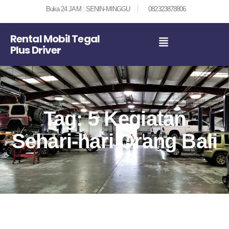
Buka 24 JAM : SENIN-MINGGU
082323878806
Rental Mobil Tegal
Plus Driver
Tag: 5 Kegiatan
Sehari-hari Orang Bali