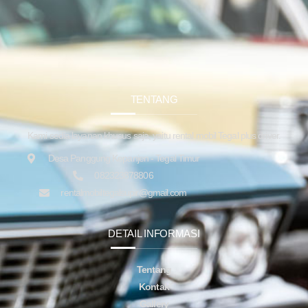
TENTANG
Kami sedia layanan khusus saja, yaitu rental mobil Tegal plus driver.
Desa Panggung Kepanjen - Tegal Timur
082323878806
rentalmobiltegalsupir@gmail.com
DETAIL INFORMASI
Tentang
Kontak
Gallery