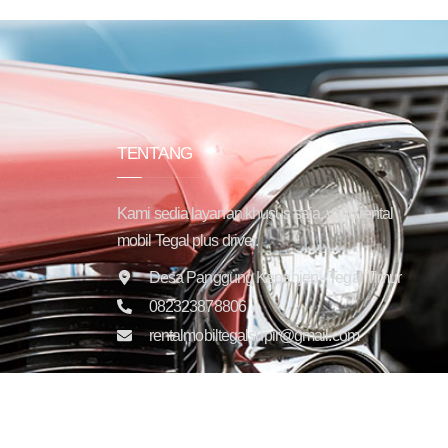
TENTANG
Kami sedia layanan khusus saja, yaitu rental
mobil Tegal plus driver.
Desa Panggung Kepanjen - Tegal Timur
082323878806
rentalmobiltegalsupir@gmail.com
Copyright © 2025 Trans Jaya Indonesia. All rights reser