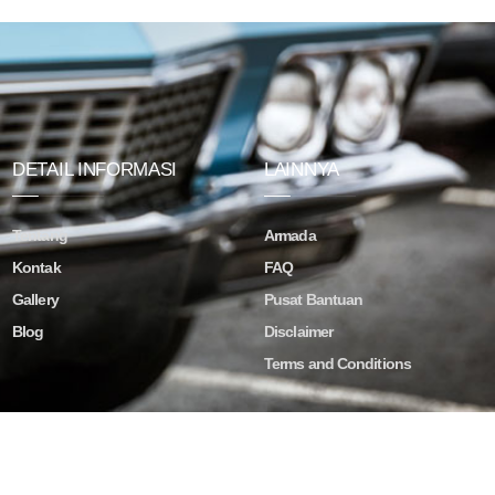
DETAIL INFORMASI
LAINNYA
Tentang
Armada
Kontak
FAQ
Gallery
Pusat Bantuan
Blog
Disclaimer
Terms and Conditions
ved.