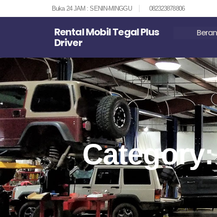
Buka 24 JAM : SENIN-MINGGU
082323878806
Rental Mobil Tegal Plus
Bera
Driver
Category: