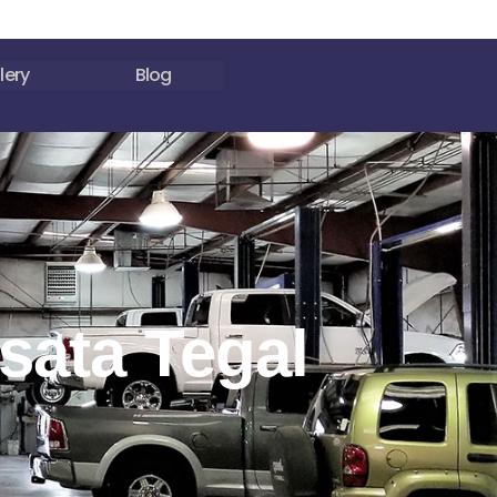
lery
Blog
sata Tegal