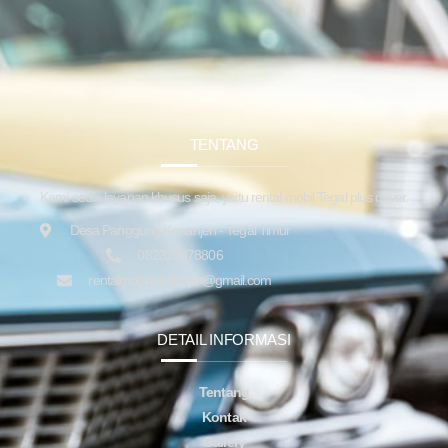
TENTANG
Kami sedia layanan khusus saja, yaitu rental mobil Tegal plus driver.
Desa Panggung Kepanjen - Tegal Timur
082323878806
rentalmobiltegalsupir@gmail.com
DETAIL INFORMASI
Tentang
Kontak
Gallery