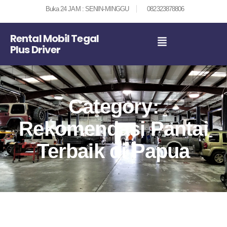
Buka 24 JAM : SENIN-MINGGU
082323878806
Rental Mobil Tegal
Plus Driver
Category:
Rekomendasi Pantai
Terbaik di Papua