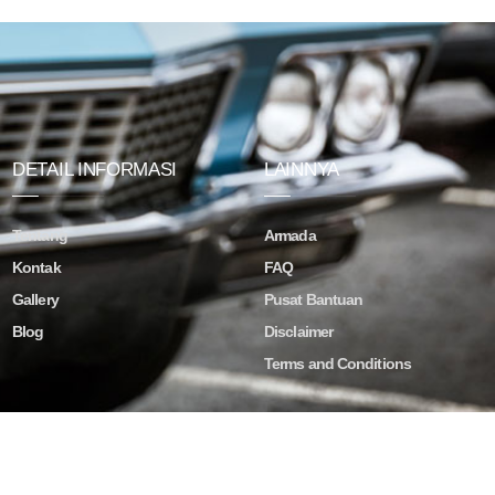
DETAIL INFORMASI
LAINNYA
Tentang
Armada
Kontak
FAQ
Gallery
Pusat Bantuan
Blog
Disclaimer
Terms and Conditions
ved.