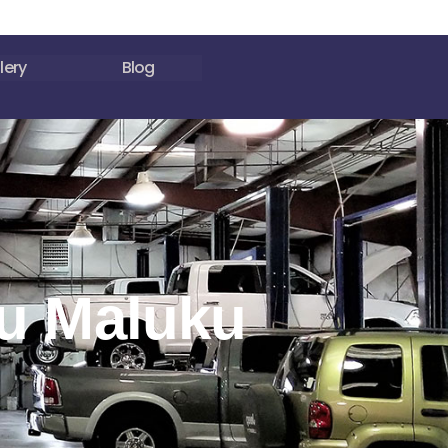
lery
Blog
au Maluku