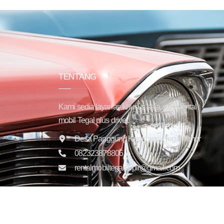
TENTANG
Kami sedia layanan khusus saja, yaitu rental
mobil Tegal plus driver.
Desa Panggung Kepanjen - Tegal Timur
082323878806
rentalmobiltegalsupir@gmail.com
Copyright © 2025 Trans Jaya Indonesia. All rights reser