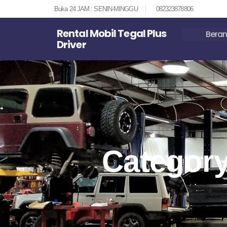
Buka 24 JAM : SENIN-MINGGU
082323878806
Rental Mobil Tegal Plus
Bera
Driver
Category