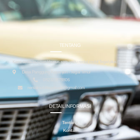
TENTANG
Kami sedia layanan khusus saja, yaitu rental mobil Tegal plus driver.
Desa Panggung Kepanjen - Tegal Timur
082323878806
rentalmobiltegalsupir@gmail.com
DETAIL INFORMASI
Tentang
Kontak
Gallery