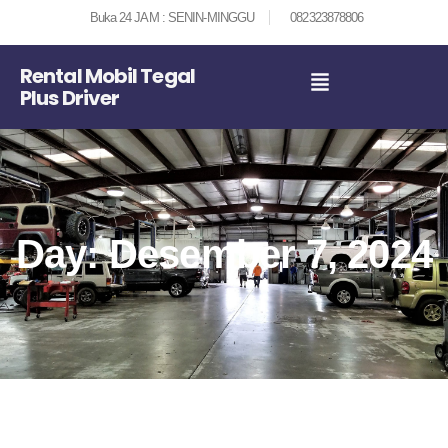
Buka 24 JAM : SENIN-MINGGU
082323878806
Rental Mobil Tegal
Plus Driver
Day: Desember 7, 2024