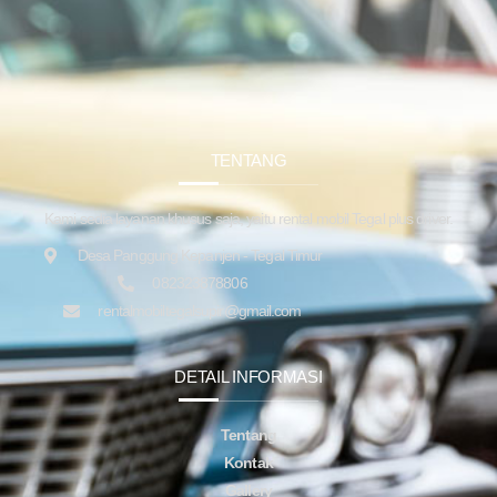
TENTANG
Kami sedia layanan khusus saja, yaitu rental mobil Tegal plus driver.
Desa Panggung Kepanjen - Tegal Timur
082323878806
rentalmobiltegalsupir@gmail.com
DETAIL INFORMASI
Tentang
Kontak
Gallery